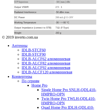
O/P Supurious
- 60 [ max.] dBc
Output VSWR
2.5 : 1
Radiated Interference
-50 dBm max.
DC Power
200 mA @ 11-20V
Working Temperature
-30 ~ + 60 °C
Output Impedance (connect to STB)
75Ω (F-Type)
Weight
243 g
© 2019 inverto.com.ua
Антенны
IDLB-STCF60
IDLB-STCF90
IDLB-ALCF62 алюминиевая
IDLB-ALCF82 алюминиевая
IDLB-ALCF92 алюминиевая
IDLB-ALCF120 алюминиевая
Конвертеры
По сериям
Home Pro
Single Home Pro SNLH-QDL410-
HMPRO-OPN
Twin Home Pro TWLH-QDL410-
HMPRO-OPN
Quad Home Pro IDLH-QDL410-