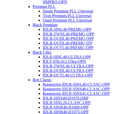
HMPRO-OPN
Premium PLL
Single Premium PLL Universal
Twin Premium PLL Universal
Quad Premium PLL Universal
Black Premium
IDLB-SINL40-PREMU-OPP
IDLB-TWNL40-PREMU-OPP
IDLB-QUDL40-PREMU-OPP
IDLB-QUDL40-PREMU-ITP
IDLB-QUTL40-PREMU-OPP
Black Ultra
IDLB-SINL40-ULTRA-OPP
IDLT-SNL412-Ultra-OPN
IDLB-TWNL40-ULTRA-OPP
IDLB-QUDL40-ULTRA-OPP
IDLB-QUTL40-ULTRA-OPP
Red Classic
Конвертер IDLR-SINL40-CLASC-OPP
Конвертер IDLR-SINS40-CLASC-OPP
Конвертер IDLR-SINS41-CLASC-OPP
IDLR-SINS40-H1070-OBP
IDLR-SINL20-CLASC-OPP
IDLR-SINR40-H1060-OPP
IDLR-SINR40-H1075-OPP