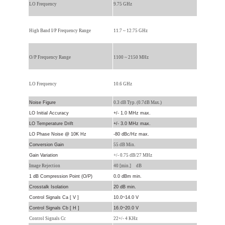
LO Frequency
9.75 GHz
High Band I/P Frequency Range
11.7 ~ 12.75 GHz
O/P Frequency Range
1100 ~ 2150 MHz
LO Frequency
10.6 GHz
Noise Figure
0.3 dB Typ. (0.7dB Max.)
LO Initial Accuracy
+/- 1.0 MHz max.
LO Temperature Drift
+/- 3.0 MHz max.
LO Phase Noise @ 10K Hz
-80 dBc/Hz max.
Conversion Gain
55 dB Min.
Gain Variation
+/- 0.75 dB/27 MHz
Image Rejection
40 [min.] dB
1 dB Compression Point (O/P)
0.0 dBm min.
Crosstalk Isolation
20 dB min.
Control Signals Ca [ V ]
10.0~14.0 V
Control Signals Cb [ H ]
16.0~20.0 V
Control Signals Cc
22+/- 4 KHz