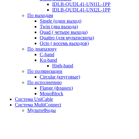
IDLB-QUDL41-UNI1L-1PP
IDLB-QUDL41-UNI2L-1PP
По выходам
Single (один выход)
Twin (два выхода)
Quad ( четыре выхода)
Quattro (для мультисвича)
Octo ( восемь выходов)
По диапазону
C-band
Ku-band
High-band
По поляризации
Circular (круговые)
По исполнению
Flange (фланец)
MonoBlock
Система UniCable
Система MultiConnect
МультиФиды