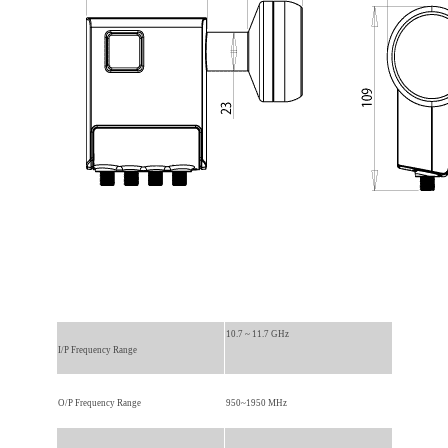
10.7 ~ 11.7 GHz
I/P Frequency Range
O/P Frequency Range
950~1950 MHz