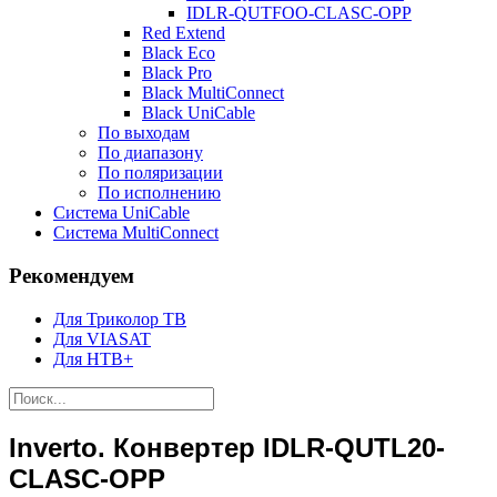
IDLR-QUTFOO-CLASC-OPP
Red Extend
Black Eco
Black Pro
Black MultiConnect
Black UniCable
По выходам
По диапазону
По поляризации
По исполнению
Система UniCable
Система MultiConnect
Рекомендуем
Для Триколор ТВ
Для VIASAT
Для НТВ+
Inverto. Конвертер IDLR-QUTL20-
CLASC-OPP