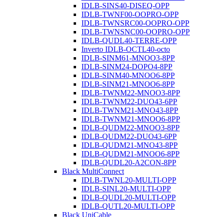
IDLB-SINS40-DISEQ-OPP
IDLB-TWNF00-OOPRO-OPP
IDLB-TWNSRC00-OOPRO-OPP
IDLB-TWNSNC00-OOPRO-OPP
IDLB-QUDL40-TERRE-OPP
Inverto IDLB-OCTL40-octo
IDLB-SINM61-MNOO3-8PP
IDLB-SINM24-DOPO4-8PP
IDLB-SINM40-MNOO6-8PP
IDLB-SINM21-MNOO6-8PP
IDLB-TWNM22-MNOO3-8PP
IDLB-TWNM22-DUO43-6PP
IDLB-TWNM21-MNO43-8PP
IDLB-TWNM21-MNOO6-8PP
IDLB-QUDM22-MNOO3-8PP
IDLB-QUDM22-DUO43-6PP
IDLB-QUDM21-MNO43-8PP
IDLB-QUDM21-MNOO6-8PP
IDLB-QUDL20-A2CON-8PP
Black MultiConnect
IDLB-TWNL20-MULTI-OPP
IDLB-SINL20-MULTI-OPP
IDLB-QUDL20-MULTI-OPP
IDLB-QUTL20-MULTI-OPP
Black UniCable