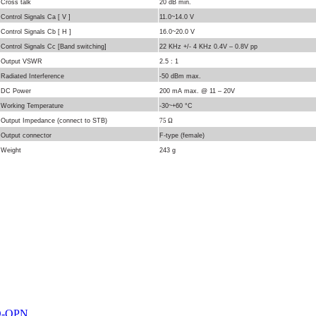
Cross talk
20 dB min.
Control Signals Ca [ V ]
11.0~14.0 V
Control Signals Cb [ H ]
16.0~20.0 V
Control Signals Cc [Band switching]
22 KHz +/- 4 KHz 0.4V – 0.8V pp
Output VSWR
2.5 : 1
Radiated Interference
-50 dBm max.
DC Power
200 mA max. @ 11 – 20V
Working Temperature
-30~+60 °C
Output Impedance (connect to STB)
75 Ω
Output connector
F-type (female)
Weight
243 g
O-OPN