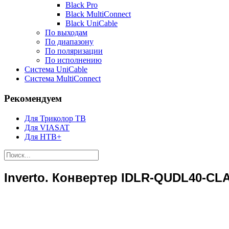
Black Pro
Black MultiConnect
Black UniCable
По выходам
По диапазону
По поляризации
По исполнению
Система UniCable
Система MultiConnect
Рекомендуем
Для Триколор ТВ
Для VIASAT
Для НТВ+
Inverto. Конвертер IDLR-QUDL40-CL