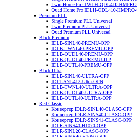
Twin Home Pro TWLH-QDL410-HMPR
Quad Home Pro IDLH-QDL410-HMPRO
Premium PLL
Single Premium PLL Universal
Twin Premium PLL Universal
Quad Premium PLL Universal
Black Premium
IDLB-SINL40-PREMU-OPP
IDLB-TWNL40-PREMU-OPP
IDLB-QUDL40-PREMU-OPP
IDLB-QUDL40-PREMU-ITP
IDLB-QUTL40-PREMU-OPP
Black Ultra
IDLB-SINL40-ULTRA-OPP
IDLT-SNL412-Ultra-OPN
IDLB-TWNL40-ULTRA-OPP
IDLB-QUDL40-ULTRA-OPP
IDLB-QUTL40-ULTRA-OPP
Red Classic
Конвертер IDLR-SINL40-CLASC-OPP
Конвертер IDLR-SINS40-CLASC-OPP
Конвертер IDLR-SINS41-CLASC-OPP
IDLR-SINS40-H1070-OBP
IDLR-SINL20-CLASC-OPP
IDLR-SINR40-H1060-OPP