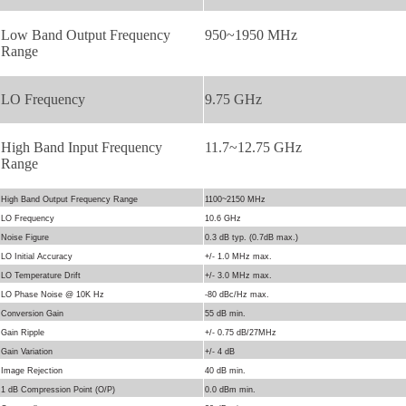
Low Band Output Frequency
950~1950 MHz
Range
LO Frequency
9.75 GHz
High Band Input Frequency
11.7~12.75 GHz
Range
High Band Output Frequency Range
1100~2150 MHz
LO Frequency
10.6 GHz
Noise Figure
0.3 dB typ. (0.7dB max.)
LO Initial Accuracy
+/- 1.0 MHz max.
LO Temperature Drift
+/- 3.0 MHz max.
LO Phase Noise @ 10K Hz
-80 dBc/Hz max.
Conversion Gain
55 dB min.
Gain Ripple
+/- 0.75 dB/27MHz
Gain Variation
+/- 4 dB
Image Rejection
40 dB min.
1 dB Compression Point (O/P)
0.0 dBm min.