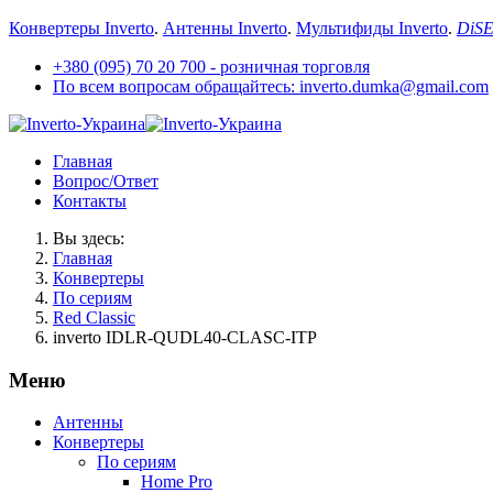
Конвертеры Inverto
.
Антенны Inverto
.
Мультифиды Inverto
.
DiS
+380 (095) 70 20 700 - розничная торговля
По всем вопросам обращайтесь: inverto.dumka@gmail.com
Главная
Вопрос/Ответ
Контакты
Вы здесь:
Главная
Конвертеры
По сериям
Red Classic
inverto IDLR-QUDL40-CLASC-ITP
Меню
Антенны
Конвертеры
По сериям
Home Pro