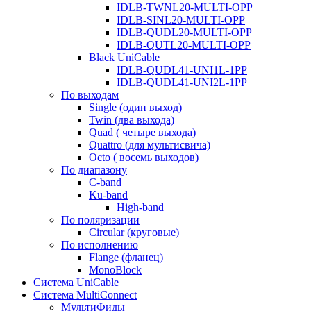
IDLB-TWNL20-MULTI-OPP
IDLB-SINL20-MULTI-OPP
IDLB-QUDL20-MULTI-OPP
IDLB-QUTL20-MULTI-OPP
Black UniCable
IDLB-QUDL41-UNI1L-1PP
IDLB-QUDL41-UNI2L-1PP
По выходам
Single (один выход)
Twin (два выхода)
Quad ( четыре выхода)
Quattro (для мультисвича)
Octo ( восемь выходов)
По диапазону
C-band
Ku-band
High-band
По поляризации
Circular (круговые)
По исполнению
Flange (фланец)
MonoBlock
Система UniCable
Система MultiConnect
МультиФиды