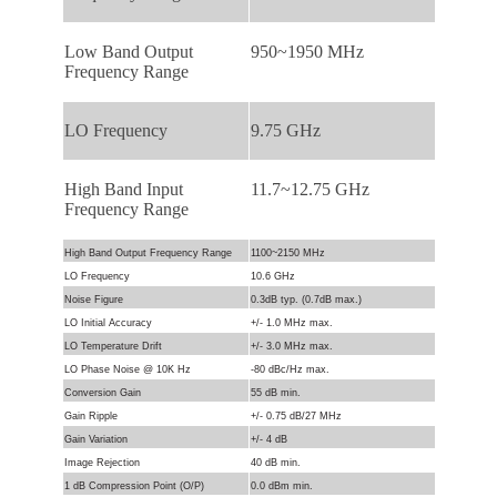
Low Band Output
950~1950 MHz
Frequency Range
LO Frequency
9.75 GHz
High Band Input
11.7~12.75 GHz
Frequency Range
High Band Output Frequency Range
1100~2150 MHz
LO Frequency
10.6 GHz
Noise Figure
0.3dB typ. (0.7dB max.)
LO Initial Accuracy
+/- 1.0 MHz max.
LO Temperature Drift
+/- 3.0 MHz max.
LO Phase Noise @ 10K Hz
-80 dBc/Hz max.
Conversion Gain
55 dB min.
Gain Ripple
+/- 0.75 dB/27 MHz
Gain Variation
+/- 4 dB
Image Rejection
40 dB min.
1 dB Compression Point (O/P)
0.0 dBm min.