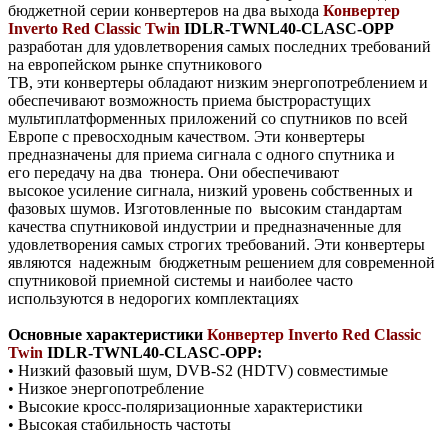
бюджетной серии конвертеров на два выхода
Конвертер
Inverto Red Classic Twin
IDLR-TWNL40-CLASC-OPP
разработан для удовлетворения самых последних требований
на европейском рынке спутникового
ТВ, эти конвертеры обладают низким энергопотреблением и
обеспечивают возможность приема быстрорастущих
мультиплатформенных приложений со спутников по всей
Европе с превосходным качеством.
Эти конвертеры
предназначены для приема сигнала с одного спутника и
его передачу на два тюнера.
Они обеспечивают
высокое усиление сигнала, низкий уровень собственных и
фазовых шумов.
Изготовленные по высоким стандартам
качества спутниковой индустрии и предназначенные для
удовлетворения самых строгих требований. Эти конвертеры
являются надежным бюджетным решением для современной
спутниковой приемной системы и наиболее часто
используются в недорогих комплектациях
Основные характеристики
Конвертер Inverto Red Classic
Twin
IDLR-TWNL40-CLASC-OPP
:
• Низкий фазовый шум, DVB-S2 (HDTV) совместимые
• Низкое энергопотребление
• Высокие кросс-поляризационные характеристики
• Высокая стабильность частоты