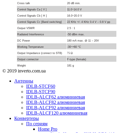
Cross talk
20 dB min.
Control Signals Ca [ V ]
11.0~14.0 V
Control Signals Cb [ H ]
16.0~20.0 V
Control Signals Cc [Band switching]
22 KHz +/- 4 KHz 0.4 V – 0.8 V pp
Output VSWR
2.5 : 1
Radiated Interference
-50 dBm max.
DC Power
180 mA max. @ 11 – 20V
Working Temperature
-30~+60 °C
Output Impedance (connect to STB)
75 Ω
Output connector
F-type (female)
Weight
181 g
© 2019 inverto.com.ua
Антенны
IDLB-STCF60
IDLB-STCF90
IDLB-ALCF62 алюминиевая
IDLB-ALCF82 алюминиевая
IDLB-ALCF92 алюминиевая
IDLB-ALCF120 алюминиевая
Конвертеры
По сериям
Home Pro