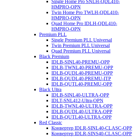
Single Home Pro SNLH-QDL410-
HMPRO-OPN
Twin Home Pro TWLH-QDL410-
HMPRO-OPN
Quad Home Pro IDLH-QDL410-
HMPRO-OPN
Premium PLL
Single Premium PLL Universal
Twin Premium PLL Universal
Quad Premium PLL Universal
Black Premium
IDLB-SINL40-PREMU-OPP
IDLB-TWNL40-PREMU-OPP
IDLB-QUDL40-PREMU-OPP
IDLB-QUDL40-PREMU-ITP
IDLB-QUTL40-PREMU-OPP
Black Ultra
IDLB-SINL40-ULTRA-OPP
IDLT-SNL412-Ultra-OPN
IDLB-TWNL40-ULTRA-OPP
IDLB-QUDL40-ULTRA-OPP
IDLB-QUTL40-ULTRA-OPP
Red Classic
Конвертер IDLR-SINL40-CLASC-OPP
Конвертер IDLR-SINS40-CLASC-OPP