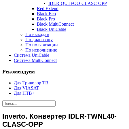
IDLR-QUTFOO-CLASC-OPP
Red Extend
Black Eco
Black Pro
Black MultiConnect
Black UniCable
По выходам
По диапазону
По поляризации
По исполнению
Система UniCable
Система MultiConnect
Рекомендуем
Для Триколор ТВ
Для VIASAT
Для НТВ+
Inverto. Конвертер IDLR-TWNL40-
CLASC-OPP